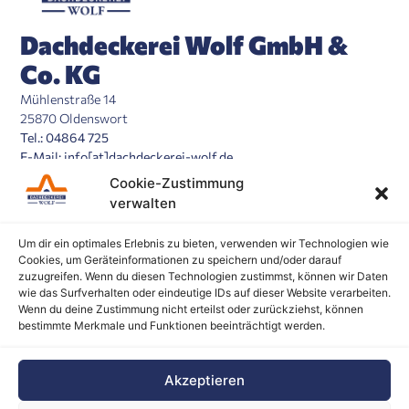
Dachdeckerei Wolf GmbH &
Co. KG
Mühlenstraße 14
25870 Oldenswort
Tel.: 04864 725
E-Mail: info[at]dachdeckerei-wolf.de
Cookie-Zustimmung
Weiteres
verwalten
Referenzen
Über uns
Um dir ein optimales Erlebnis zu bieten, verwenden wir Technologien wie
Cookies, um Geräteinformationen zu speichern und/oder darauf
Kontakt
zuzugreifen. Wenn du diesen Technologien zustimmst, können wir Daten
Impressum
wie das Surfverhalten oder eindeutige IDs auf dieser Website verarbeiten.
Wenn du deine Zustimmung nicht erteilst oder zurückziehst, können
Datenschutz
bestimmte Merkmale und Funktionen beeinträchtigt werden.
Cookie-Richtlinie
Leistungen
Akzeptieren
Reetdach
Hartdach